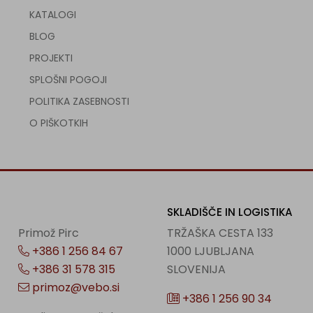
KATALOGI
BLOG
PROJEKTI
SPLOŠNI POGOJI
POLITIKA ZASEBNOSTI
O PIŠKOTKIH
SKLADIŠČE IN LOGISTIKA
Primož Pirc
TRŽAŠKA CESTA 133
+386 1 256 84 67
1000 LJUBLJANA
+386 31 578 315
SLOVENIJA
primoz@vebo.si
+386 1 256 90 34