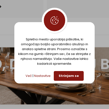
Spletno mesto uporablja piškotke, ki
omogočajo boljšo uporabniško izkušnjo in
analizo spletne strani. Prosimo označite s
klikom na gumb »Strinjam se«, če se strinjate z
, DOBAVITELJ 
njihovo namestitvijo. Vaše nastavitve lahko
kadarkoli spremenite.
Več
|
Nastavitve
Strinjam se