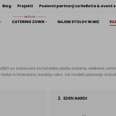
Blog
Projekti
Poslovni partnerji za HoReCa & event 
AKCIJA
CATERING ZOWN
NAJEM STOLOV IN MIZ
RA
G VEBO so zasnovani za hotelske plaže, bazene, wellness centre
standardom za hotelski in turistični sektor. Ležalniki so lahki, enostavni za zlaganje in čiščenje. Dostopni v
 centrom in kampom po vsej Jadransko-Mediteranski regiji. Primerni za hotele vseh
uksuznih resorto. Kontaktirajte nas za skupinsko naročilo in p
2.
EDEN NARDI