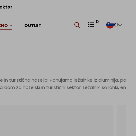
RS
sektor
0
SI
ZNO
OUTLET
 in turistična naselja. Ponujamo ležalnike iz aluminija, polip
rilagojeno ponudbo.
3.
T
NAR