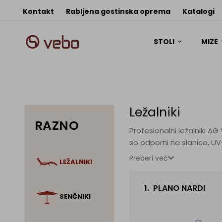
Kontakt
Rabljena gostinska oprema
Katalogi
STOLI
MIZE
Ležalniki
RAZNO
Profesionalni ležalniki A
so odporni na slanico, UV-žarke in intenzivno zunanjo rabo. Vsi modeli ustrezajo 
različnih barvah in z možnostjo blazin po meri. Ležalnike dobavljamo hotelom, resortem, wellness
Preberi več
LEŽALNIKI
kategorij — od 3* do 5* l
1.
PLANO NARDI
SENČNIKI