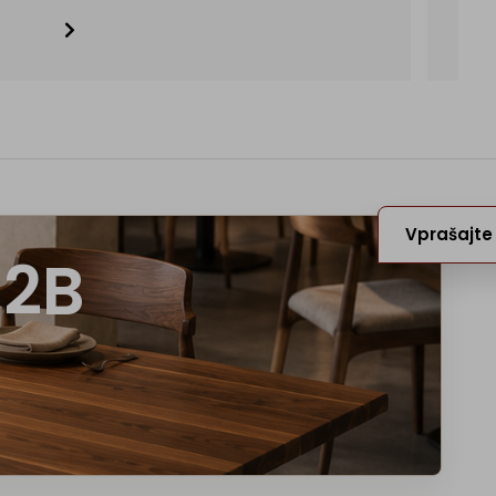
Vprašajte
B2B