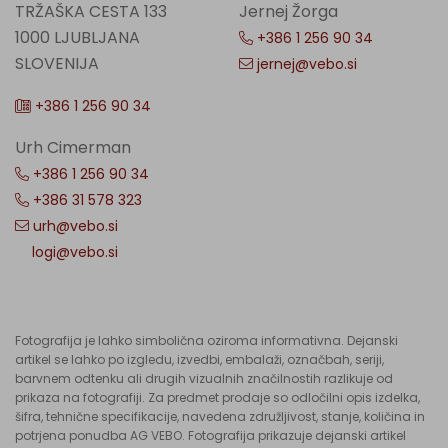
TRŽAŠKA CESTA 133
Jernej Žorga
1000 LJUBLJANA
+386 1 256 90 34
SLOVENIJA
jernej@vebo.si
+386 1 256 90 34
Urh Cimerman
+386 1 256 90 34
+386 31 578 323
urh@vebo.si
logi@vebo.si
Fotografija je lahko simbolična oziroma informativna. Dejanski
artikel se lahko po izgledu, izvedbi, embalaži, označbah, seriji,
barvnem odtenku ali drugih vizualnih značilnostih razlikuje od
prikaza na fotografiji. Za predmet prodaje so odločilni opis izdelka,
šifra, tehnične specifikacije, navedena združljivost, stanje, količina in
potrjena ponudba AG VEBO. Fotografija prikazuje dejanski artikel