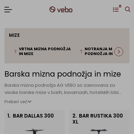
0
MIZE
VRTNA MIZNA PODNOŽJA
NOTRANJA MIZNA
IN MIZE
PODNOŽJA IN MIZE
Barska mizna podnožja in mize
Barska mizna podnožja AG VEBO so zasnovana za
visoke barske mize v barih, kavarnaah, hotelskih lobi
prostorih in restavracijah. Ponujamo podnožja za barske
Preberi več
mize v višinah od 90 do 110 cm, v kovinski in liti izvedbi.
Barska podnožja so kompatibilna z vsemi standardnimi
1.
BAR DALLAS 300
2.
BAR RUSTIKA 300
miznimi ploščami: HPL, Topalit, les in naravni kamen.
XL
Idealna za moderne bare, koktajl prostore in lounge