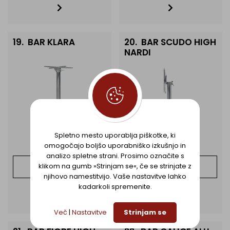
19.
BAR KLARA
20.
BAR SCUDO HIGH
NARDI
Spletno mesto uporablja piškotke, ki
omogočajo boljšo uporabniško izkušnjo in
analizo spletne strani. Prosimo označite s
DODAJ NA
DODAJ NA
klikom na gumb »Strinjam se«, če se strinjate z
SEZNAM
SEZNAM
njihovo namestitvijo. Vaše nastavitve lahko
kadarkoli spremenite.
Več
|
Nastavitve
Strinjam se