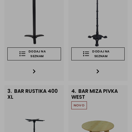
cone hotelev. Vzdržljiva, protikorozivna in enostavna za
čiščenje. Ponujamo celostne rešitve za barske prostore
— podnožja v kombinaciji z barstimi stoli in miznimi
ploščami po vaši izbiri. Kontaktirajte nas za prilagojeno
ponudbo ali vzorce.
DODAJ NA
DODAJ NA
 gostinstvo
SEZNAM
SEZNAM
3.
BAR RUSTIKA 400
4.
BAR MIZA PIVKA
XL
WEST
NOVO