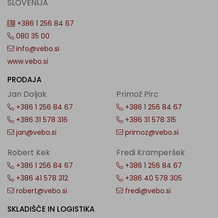
SLOVENIJA
+386 1 256 84 67
080 35 00
info@vebo.si
www.vebo.si
PRODAJA
Jan Doljak
Primož Pirc
+386 1 256 84 67
+386 1 256 84 67
+386 31 578 316
+386 31 578 315
jan@vebo.si
primoz@vebo.si
Robert Kek
Fredi Kramperšek
+386 1 256 84 67
+386 1 256 84 67
+386 41 578 312
+386 40 578 305
robert@vebo.si
fredi@vebo.si
SKLADIŠČE IN LOGISTIKA