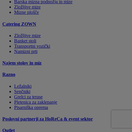
Barska mizna podnožja in mize
Zložljive mize
Mizne plošče
Catering ZOWN
Zložljive mize
Banket stoli
Transportni vozički
Namizni prti
Najem stolov in miz
Razno
Ležalniki
Senčniki
Grelci za terase
Pletenica za zaklepanje
Pisarniška oprema
Poslovni partnerji za HoReCa & event sektor
Outlet