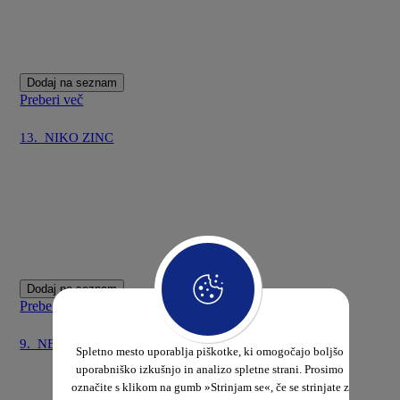
Dodaj na seznam
Preberi več
13.
NIKO ZINC
Dodaj na seznam
Preberi več
9.
NERO XL ZINC
Spletno mesto uporablja piškotke, ki omogočajo boljšo
uporabniško izkušnjo in analizo spletne strani. Prosimo
označite s klikom na gumb »Strinjam se«, če se strinjate z