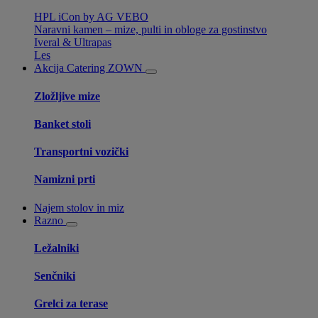
HPL iCon by AG VEBO
Naravni kamen – mize, pulti in obloge za gostinstvo
Iveral & Ultrapas
Les
Akcija
Catering ZOWN
Zložljive mize
Banket stoli
Transportni vozički
Namizni prti
Najem stolov in miz
Razno
Ležalniki
Senčniki
Grelci za terase