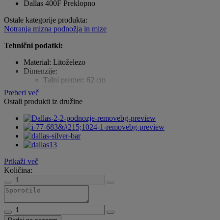
Dallas 400F Preklopno
Ostale kategorije produkta:
Notranja mizna podnožja in mize
Tehnični podatki:
Material: Litoželezo
Dimenzije:
Talni premer: 62 cm
Višina: 73 cm
Preberi več
Dolžina zgornjega preklopnega križa: 52 cm
Ostali produkti iz družine
Teža: Približno 10 kg
Primerno za mizne plošče:
Premer: do fi 80 cm
Dimenzije: 70 x 70 cm
Prikaži več
Količina: