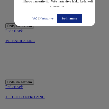
njihovo namestitvijo. Vaše nastavitve lahko kadarkoli
spremenite.
Več
|
Nastavitve
Strinjam se
Dodaj na seznam
Preberi več
19.
BARILA ZINC
Dodaj na seznam
Preberi več
11.
DUPLO NERO ZINC