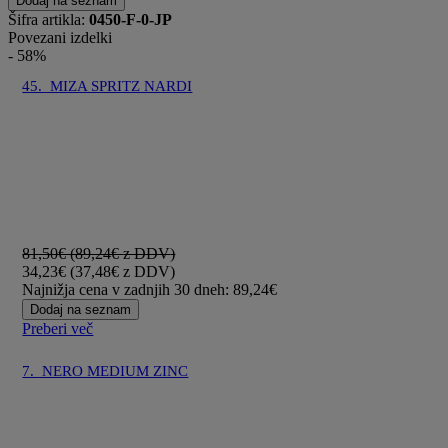
Dodaj na seznam
Šifra artikla:
0450-F-0-JP
Povezani izdelki
- 58%
45.
MIZA SPRITZ NARDI
81,50€
(89,24€
z DDV
)
34,23€
(37,48€
z DDV
)
Najnižja cena v zadnjih 30 dneh: 89,24€
Dodaj na seznam
Preberi več
7.
NERO MEDIUM ZINC